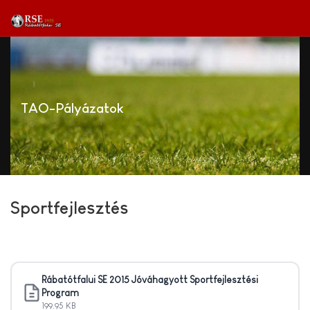
TAO-Pályázatok
Sportfejlesztés
Rábatótfalui SE 2015 Jóváhagyott Sportfejlesztési
Program
199.95 KB