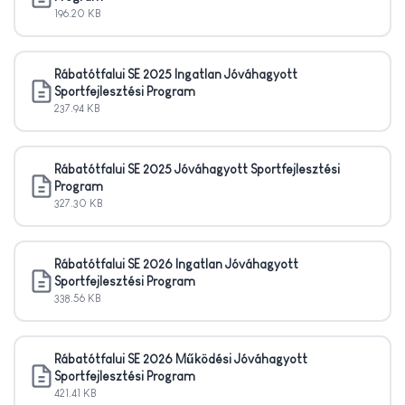
196.20 KB
Rábatótfalui SE 2025 Ingatlan Jóváhagyott
Sportfejlesztési Program
237.94 KB
Rábatótfalui SE 2025 Jóváhagyott Sportfejlesztési
Program
327.30 KB
Rábatótfalui SE 2026 Ingatlan Jóváhagyott
Sportfejlesztési Program
338.56 KB
Rábatótfalui SE 2026 Működési Jóváhagyott
Sportfejlesztési Program
421.41 KB